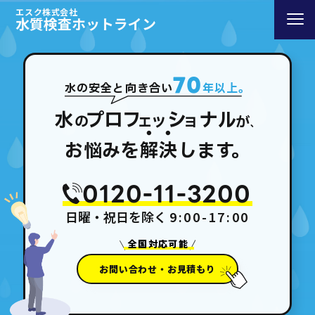
エスク株式会社
水質検査ホットライン
70
水の安全と向き合い
年以上。
水
プロフ
シ
ナル
ェッ
ョ
の
が
、
●
●
お悩みを
解
決
します。
0120-11-3200
日曜・祝日を除く
9:00-17:00
全国対応可能
お問い合わせ・お見積もり