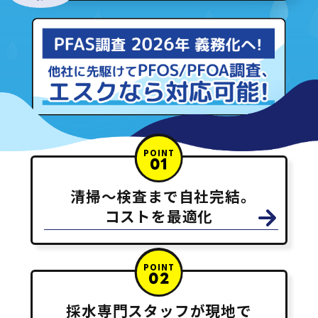
POINT
01
清掃～検査まで自社完結
。
コストを最適化
POINT
02
採水専門スタッフが現地で